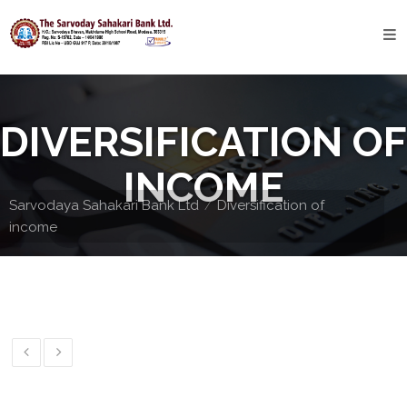
Home
About
DIVERSIFICATION OF
Bank
Profile
INCOME
Bank
Sarvodaya Sahakari Bank Ltd
Diversification of
History
income
Privacy
Policy
Services
Core
Banking