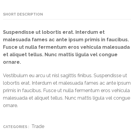
NEFT-
RTGS
SHORT DESCRIPTION
SMS
Suspendisse ut lobortis erat. Interdum et
Alerts
malesuada fames ac ante ipsum primis in faucibus.
Fusce ut nulla fermentum eros vehicula malesuada
Missed
et aliquet tellus. Nunc mattis ligula vel congue
Call
ornare.
Alerts
Vestibulum eu arcu ut nisl sagittis finibus. Suspendisse ut
Stamp
lobortis erat. Interdum et malesuada fames ac ante ipsum
Franking
primis in faucibus. Fusce ut nulla fermentum eros vehicula
Bills
malesuada et aliquet tellus. Nunc mattis ligula vel congue
Collection
ornare.
Products
Trade
CATEGORIES :
Accounts