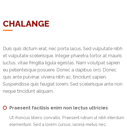
&
Deposits
CHALANGE
Loans &
Advances
Bank
Duis quis dictum erat, nec porta lacus. Sed vulputate nibh
Lockers
et vulputate scelerisque. Integer pharetra tortor at mauris
luctus, vitae fringilla ligula egestas. Nam volutpat sapien
Charges
eu pellentesque posuere. Donec a dapibus orci. Donec
quis ante pulvinar, viverra nibh ac, tincidunt sapien.
Updates
Suspendisse quis feugiat lorem. Sed scelerisque ante non
DEAF
neque tincidunt aliquam.
Accounts
Praesent facilisis enim non lectus ultricies
Financial
Growth
Ut rhoncus libero convallis. Praesent rutrum ut nibh interdum
elementum. Sed a lorem cursus, lacinia metus nec,