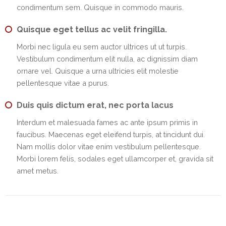
EMI
condimentum sem. Quisque in commodo mauris.
Calculator
Quisque eget tellus ac velit fringilla.
Gallery
Morbi nec ligula eu sem auctor ultrices ut ut turpis.
Vestibulum condimentum elit nulla, ac dignissim diam
Downloads
ornare vel. Quisque a urna ultricies elit molestie
pellentesque vitae a purus.
Forms
Duis quis dictum erat, nec porta lacus
Annual
Report
Interdum et malesuada fames ac ante ipsum primis in
faucibus. Maecenas eget eleifend turpis, at tincidunt dui.
Lodge
Nam mollis dolor vitae enim vestibulum pellentesque.
Complaint
Morbi lorem felis, sodales eget ullamcorper et, gravida sit
amet metus.
Contact