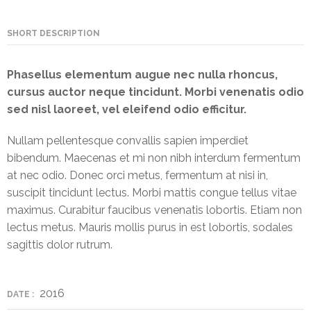
NEFT-
RTGS
SHORT DESCRIPTION
SMS
Phasellus elementum augue nec nulla rhoncus,
Alerts
cursus auctor neque tincidunt. Morbi venenatis odio
sed nisl laoreet, vel eleifend odio efficitur.
Missed
Call
Nullam pellentesque convallis sapien imperdiet
Alerts
bibendum. Maecenas et mi non nibh interdum fermentum
at nec odio. Donec orci metus, fermentum at nisi in,
Stamp
suscipit tincidunt lectus. Morbi mattis congue tellus vitae
Franking
maximus. Curabitur faucibus venenatis lobortis. Etiam non
Bills
lectus metus. Mauris mollis purus in est lobortis, sodales
Collection
sagittis dolor rutrum.
Products
2016
DATE :
Accounts