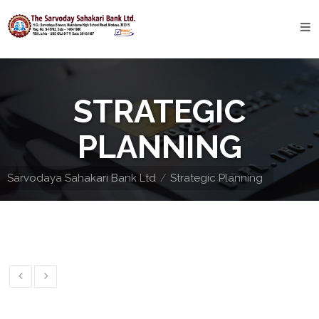
Home
About
STRATEGIC
Bank
Profile
PLANNING
Bank
History
Sarvodaya Sahakari Bank Ltd
Strategic Planning
Privacy
Policy
Services
Core
Banking