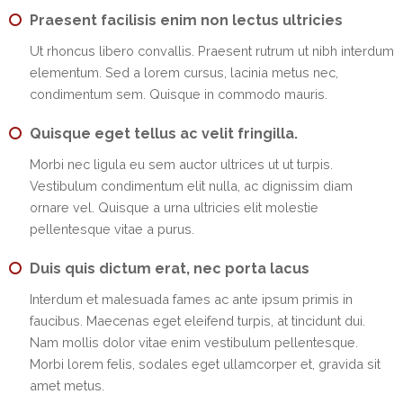
EMI
Praesent facilisis enim non lectus ultricies
Calculator
Ut rhoncus libero convallis. Praesent rutrum ut nibh interdum
Gallery
elementum. Sed a lorem cursus, lacinia metus nec,
condimentum sem. Quisque in commodo mauris.
Downloads
Quisque eget tellus ac velit fringilla.
Forms
Morbi nec ligula eu sem auctor ultrices ut ut turpis.
Vestibulum condimentum elit nulla, ac dignissim diam
Annual
ornare vel. Quisque a urna ultricies elit molestie
Report
pellentesque vitae a purus.
Lodge
Duis quis dictum erat, nec porta lacus
Complaint
Interdum et malesuada fames ac ante ipsum primis in
Contact
faucibus. Maecenas eget eleifend turpis, at tincidunt dui.
Nam mollis dolor vitae enim vestibulum pellentesque.
Morbi lorem felis, sodales eget ullamcorper et, gravida sit
amet metus.