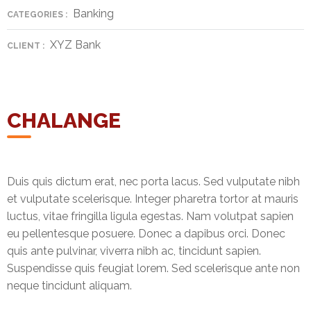
&
Banking
CATEGORIES :
Deposits
XYZ Bank
CLIENT :
Loans &
Advances
Bank
CHALANGE
Lockers
Charges
Duis quis dictum erat, nec porta lacus. Sed vulputate nibh
Updates
et vulputate scelerisque. Integer pharetra tortor at mauris
luctus, vitae fringilla ligula egestas. Nam volutpat sapien
DEAF
eu pellentesque posuere. Donec a dapibus orci. Donec
Accounts
quis ante pulvinar, viverra nibh ac, tincidunt sapien.
Suspendisse quis feugiat lorem. Sed scelerisque ante non
Financial
Growth
neque tincidunt aliquam.