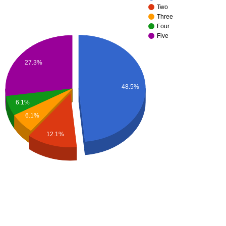
Two
Three
Four
Five
27.3%
48.5%
6.1%
6.1%
12.1%