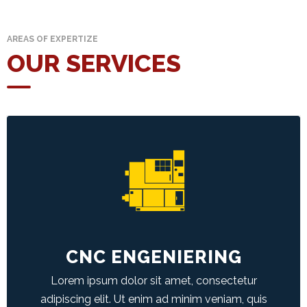
EMI
Calculator
AREAS OF EXPERTIZE
Gallery
OUR SERVICES
Downloads
Forms
Annual
Report
CNC ENGENIERING
Lodge
Duis aute irure dolor in reprehenderit in
Complaint
voluptate velit esse cillum dolore eu fugiat
nulla pariatur.
Contact
CNC ENGENIERING
Lorem ipsum dolor sit amet, consectetur
LEARN MORE
adipiscing elit. Ut enim ad minim veniam, quis