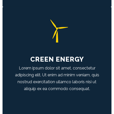
GREEN ENERGY
Duis aute irure dolor in reprehenderit in
voluptate velit esse cillum dolore eu fugiat
nulla pariatur.
CREEN ENERGY
Lorem ipsum dolor sit amet, consectetur
LEARN MORE
adipiscing elit. Ut enim ad minim veniam, quis
nostrud exercitation ullamco laboris nisi ut
aliquip ex ea commodo consequat.