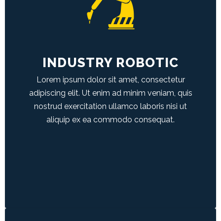
INUSRTY ROBOTIC
Duis aute irure dolor in reprehenderit in
voluptate velit esse cillum dolore eu fugiat
nulla pariatur.
INDUSTRY ROBOTIC
Lorem ipsum dolor sit amet, consectetur
LEARN MORE
adipiscing elit. Ut enim ad minim veniam, quis
nostrud exercitation ullamco laboris nisi ut
aliquip ex ea commodo consequat.