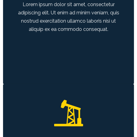
Lorem ipsum dolor sit amet, consectetur
LEARN MORE
adipiscing elit. Ut enim ad minim veniam, quis
nostrud exercitation ullamco laboris nisi ut
aliquip ex ea commodo consequat.
OIL INDUSTRY
Duis aute irure dolor in reprehenderit in
voluptate velit esse cillum dolore eu fugiat