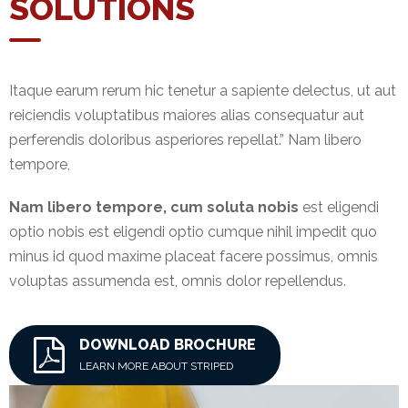
SOLUTIONS
NEFT-
RTGS
SMS
Itaque earum rerum hic tenetur a sapiente delectus, ut aut
Alerts
reiciendis voluptatibus maiores alias consequatur aut
perferendis doloribus asperiores repellat.” Nam libero
Missed
tempore,
Call
Alerts
Nam libero tempore, cum soluta nobis
est eligendi
optio nobis est eligendi optio cumque nihil impedit quo
Stamp
Franking
minus id quod maxime placeat facere possimus, omnis
voluptas assumenda est, omnis dolor repellendus.
Bills
Collection
DOWNLOAD BROCHURE
Products
LEARN MORE ABOUT STRIPED
Accounts