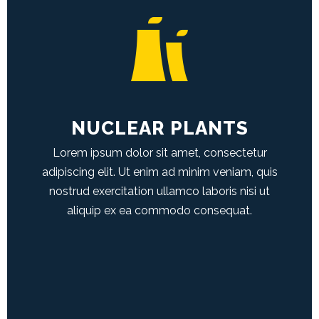
NUCLEAR PLANTS
Lorem ipsum dolor sit amet, consectetur
adipiscing elit. Ut enim ad minim veniam, quis
nostrud exercitation ullamco laboris nisi ut
NUCLEAR POWER PLANTS
aliquip ex ea commodo consequat.
Duis aute irure dolor in reprehenderit in
voluptate velit esse cillum dolore eu fugiat
nulla pariatur.
LEARN MORE